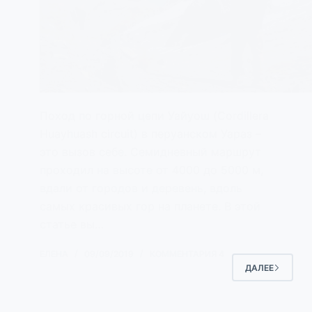
Поход по горной цепи Уайуош (Cordillera
Huayhuash circuit) в перуанском Уараз –
это вызов себе. Семидневный маршрут
проходил на высоте от 4000 до 5000 м,
вдали от городов и деревень, вдоль
самых красивых гор на планете. В этой
статье вы…
ЕЛЕНА
09/09/2019
КОММЕНТАРИЯ 4
ДАЛЕЕ