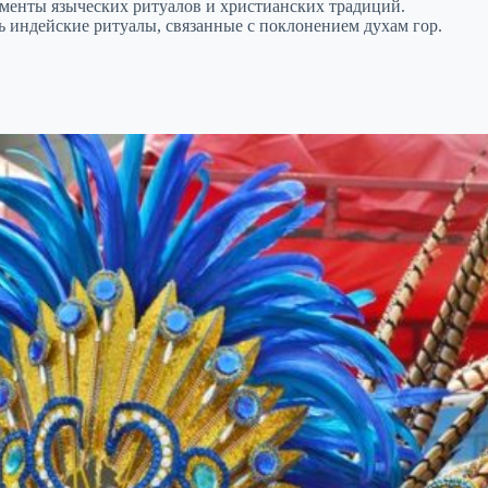
лементы языческих ритуалов и христианских традиций.
 индейские ритуалы, связанные с поклонением духам гор.