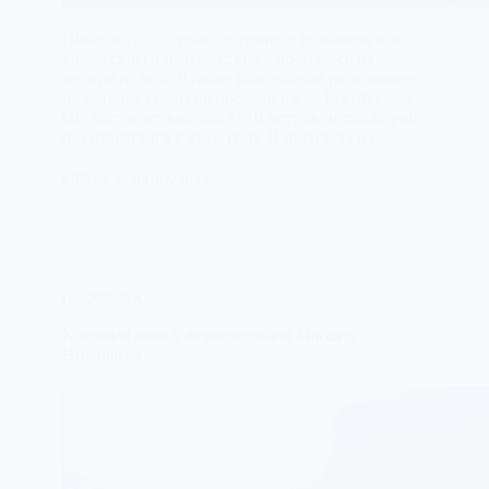
Никарагуа — страна активных вулканов, и во
время своего путешествия я поднялась на
четыре из них. Вулкан Консепсьон расположен
на острове Ометепе посреди озера Косиболька.
Он достигает высоты 1610 метров, и последний
раз извергался в 2010 году. Я посидела на…
ЕЛЕНА
08/07/2023
НИКАРАГУА
Кипящая лава в жерле вулкана Масая в
Никарагуа