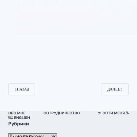
Монтевидео — столица и крупнейший город
Уругвая. Это тихий, размеренный городок на
берегу залива Ла Плата, на противоположном
берегу от темпераментного Буэнос-Айреса. В
этой статье я расскажу, чем можно заняться в
Монтевидео и поделюсь полезными советами.
ЕЛЕНА
11/05/2023
КОММЕНТАРИЯ 4
НАЗАД
ДАЛЕЕ
ОБО МНЕ
СОТРУДНИЧЕСТВО
УГОСТИ МЕНЯ ☕️
ENGLISH
Рубрики
Рубрики