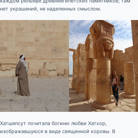
каждом рельефе древнеегипетских памятников; там
нет украшений, не наделенных смыслом.
Хатшепсут почитала богиню любви Хатхор,
изображавшуюся в виде священной коровы. В