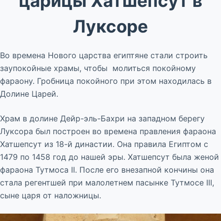
царицы Хатшепсут в
Луксоре
Во времена Нового царства египтяне стали строить
заупокойные храмы, чтобы молиться покойному
фараону. Гробница покойного при этом находилась в
Долине Царей.
Храм в долине Дейр-эль-Бахри на западном берегу
Луксора был построен во времена правления фараона
Хатшепсут из 18-й династии. Она правила Египтом с
1479 по 1458 год до нашей эры. Хатшепсут была женой
фараона Тутмоса II. После его внезапной кончины она
стала регентшей при малолетнем пасынке Тутмосе III,
сыне царя от наложницы.