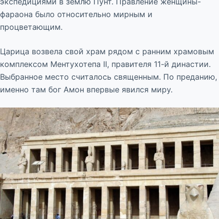
экспедициями в землю Пунт. Правление женщины-
фараона было относительно мирным и
процветающим.
Царица возвела свой храм рядом с ранним храмовым
комплексом Ментухотепа II, правителя 11-й династии.
Выбранное место считалось священным. По преданию,
именно там бог Амон впервые явился миру.