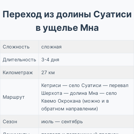
Переход из долины Суатиси
в ущелье Мна
Сложность
сложная
Длительность
3-4 дня
Километраж
27 км
Кетриси — село Суатиси — перевал
Шерхота — долина Мна — село
Маршрут
Квемо Окрокана (можно и в
обратном направлении)
Сезон
июль — сентябрь