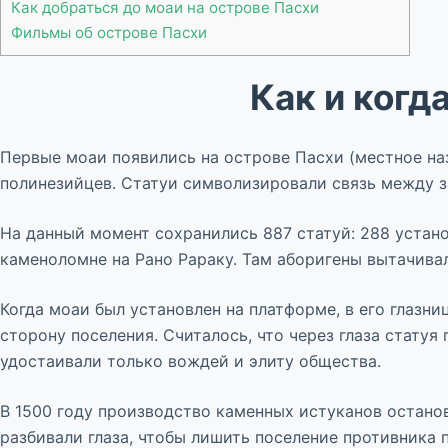
Как добраться до моаи на острове Пасхи
Фильмы об острове Пасхи
Как и когд
Первые моаи появились на острове Пасхи (местное на
полинезийцев. Статуи символизировали связь между 
На данный момент сохранились 887 статуй: 288 уста
каменоломне на Рано Рараку. Там аборигены вытачивал
Когда моаи был установлен на платформе, в его глазн
сторону поселения. Считалось, что через глаза стату
удостаивали только вождей и элиту общества.
В 1500 году производство каменных истуканов остано
разбивали глаза, чтобы лишить поселение противника 