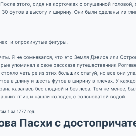
осле этого, сидя на корточках с опущенной головой, 
30 футов в высоту и ширину. Они были сделаны из глин
инах и опрокинутые фигуры.
мачты. Я не сомневался, что это Земля Дэвиса или Ост
орые упоминал в свое рассказе путешественник Роггеве
стояло четыре из этих больших статуй, но все они уп
утов в длину и шесть футов в ширину в плечах. У кажд
ана казалась бесплодной и без леса. Тем не менее, бы
ашних птиц и нашли колодец с солоноватой водой.
том 1 за 1777 год.
ова Пасхи с достоприча