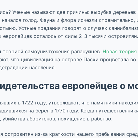
сь? Ученые называют две причины: вырубка деревьев 
 начался голод. Фауна и флора исчезли стремительно,
стыню. Устные предания говорят о случаях каннибализ
х европейцев осталось от силы 2-3 тысячи островитян.
ой теорией самоуничтожения рапануйцев.
Новая теория
ают, что цивилизация на острове Пасхи процветала во 
 деградации населения.
идетельства европейцев о м
ывших в 1722 году, утверждают, что памятники находи
садившихся на берег в 1770 году. Когда путешественни
 убийства аборигенов, похищение в рабство.
 островитян из-за краткости нашего пребывания среди