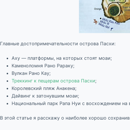
Главные достопримечательности острова Пасхи:
Аху — платформы, на которых стоят моаи;
Каменоломня Рано Рараку;
Вулкан Рано Кау;
Треккинг к пещерам острова Пасхи
;
Королевский пляж Анакена;
Дайвинг к затонувшим моаи;
Национальный парк Рапа Нуи с восхождением на в
В этой статье я расскажу о наиболее хорошо сохрани