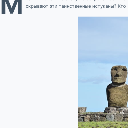
М
скрывают эти таинственные истуканы? Кто 