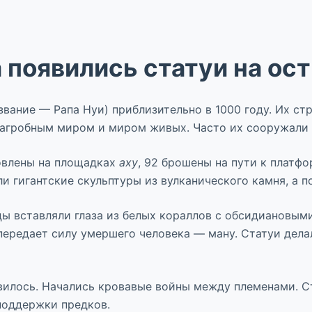
а появились статуи на ос
звание — Рапа Нуи) приблизительно в 1000 году. Их с
загробным миром и миром живых. Часто их сооружали 
новлены на площадках
аху
, 92 брошены на пути к платфо
и гигантские скульптуры из вулканического камня, а п
ицы вставляли глаза из белых кораллов с обсидиановым
я передает силу умершего человека — ману. Статуи дел
вилось. Начались кровавые войны между племенами. С
поддержки предков.