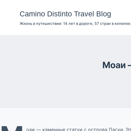
Перейти
к
Camino Distinto Travel Blog
сути
Жизнь в путешествии: 14 лет в дороге, 57 стран в копилке
Моаи 
оаи — каменные статуи с острова Пасхи. Эт