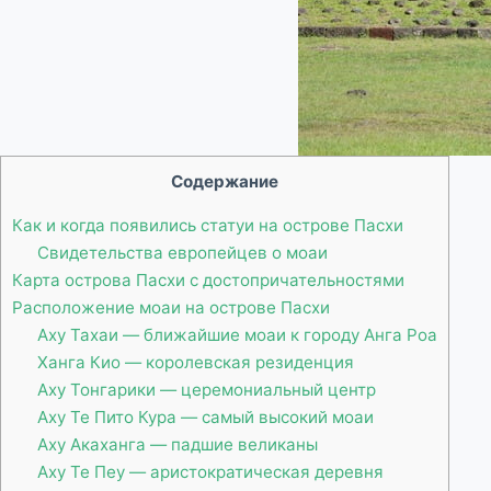
Содержание
Как и когда появились статуи на острове Пасхи
Свидетельства европейцев о моаи
Карта острова Пасхи с достопричательностями
Расположение моаи на острове Пасхи
Аху Тахаи — ближайшие моаи к городу Анга Роа
Ханга Кио — королевская резиденция
Аху Тонгарики — церемониальный центр
Аху Те Пито Кура — самый высокий моаи
Аху Акаханга — падшие великаны
Аху Те Пеу — аристократическая деревня