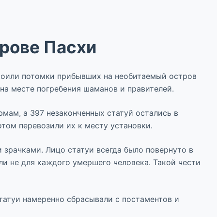
трове Пасхи
троили потомки прибывших на необитаемый остров
на месте погребения шаманов и правителей.
рмам, а 397 незаконченных статуй остались в
отом перевозили их к месту установки.
и зрачками. Лицо статуи всегда было повернуто в
али не для каждого умершего человека. Такой чести
татуи намеренно сбрасывали с постаментов и