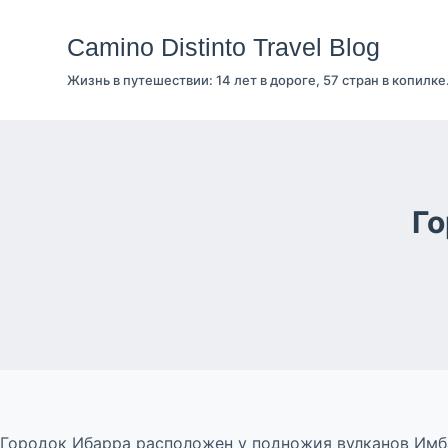
Перейти
к
Camino Distinto Travel Blog
сути
Жизнь в путешествии: 14 лет в дороге, 57 стран в копилке
Го
Городок Ибарра расположен у подножия вулканов Имба