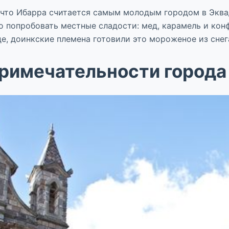
к что Ибарра считается самым молодым городом в Экв
но попробовать местные сладости: мед, карамель и к
де, доинкские племена готовили это мороженое из снег
римечательности города