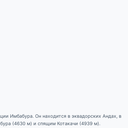
нции Имбабура. Он находится в эквадорских Андах, в
бура (4630 м) и спящим Котакачи (4939 м).