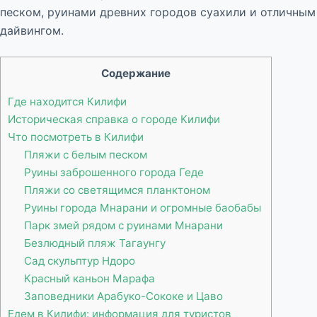
песком, руинами древних городов суахили и отличным
дайвингом.
Содержание
Где находится Килифи
Историческая справка о городе Килифи
Что посмотреть в Килифи
Пляжи с белым песком
Руины заброшенного города Геде
Пляжи со светящимся планктоном
Руины города Мнарани и огромные баобабы
Парк змей рядом с руинами Мнарани
Безлюдный пляж Тагаунгу
Сад скульптур Ндоро
Красный каньон Марафа
Заповедники Арабуко-Сококе и Цаво
Едем в Килифи: информация для туристов