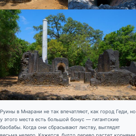
Руины в Мнарани не так впечатляют, как город Геди, но
у этого места есть большой бонус — гигантские
баобабы. Когда они сбрасывают листву, выглядят
весьма нелепо. Кажется, будто дерево растет корнями