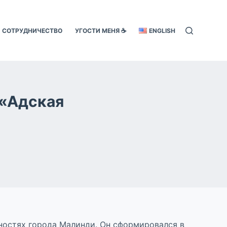
СОТРУДНИЧЕСТВО
УГОСТИ МЕНЯ ☕️
ENGLISH
 «Адская
тностях города Малинди. Он сформировался в