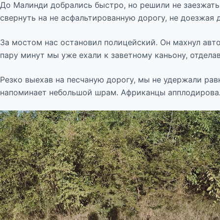
До Малинди добрались быстро, но решили не заезжать
свернуть на не асфальтированную дорогу, не доезжая 
За мостом нас остановил полицейский. Он махнул авто
пару минут мы уже ехали к заветному каньону, отдел
Резко выехав на песчаную дорогу, мы не удержали рав
напоминает небольшой шрам. Африканцы апплодировал