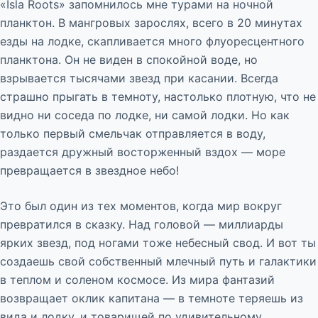
«Isla Roots» запомнилось мне турами на ночной
планктон. В мангровых зарослях, всего в 20 минутах
езды на лодке, скапливается много флуоресцентного
планктона. Он не виден в спокойной воде, но
взрывается тысячами звезд при касании. Всегда
страшно прыгать в темноту, настолько плотную, что не
видно ни соседа по лодке, ни самой лодки. Но как
только первый смельчак отправляется в воду,
раздается дружный восторженный вздох — море
превращается в звездное небо!
Это был один из тех моментов, когда мир вокруг
превратился в сказку. Над головой — миллиарды
ярких звезд, под ногами тоже небесный свод. И вот ты
создаешь свой собственный млечный путь и галактики
в теплом и соленом космосе. Из мира фантазий
возвращает оклик капитана — в темноте теряешь из
вида и лодку, и товарищей по удивительному