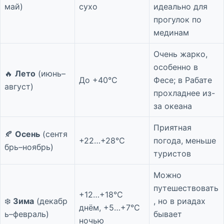
май)
сухо
идеально для
прогулок по
мединам
Очень жарко,
особенно в
🔥
Лето
(июнь–
До +40°C
Фесе; в Рабате
август)
прохладнее из-
за океана
Приятная
🍂
Осень
(сентя
+22…+28°C
погода, меньше
брь–ноябрь)
туристов
Можно
путешествовать
+12…+18°C
❄️
Зима
(декабр
, но в риадах
днём, +5…+7°C
ь–февраль)
бывает
ночью