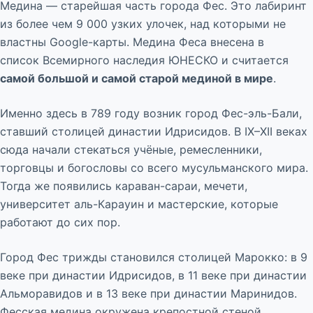
Медина — старейшая часть города Фес. Это лабиринт
из более чем 9 000 узких улочек, над которыми не
властны Google-карты. Медина Феса внесена в
список Всемирного наследия ЮНЕСКО и считается
самой большой и самой старой мединой в мире
.
Именно здесь в 789 году возник город Фес-эль-Бали,
ставший столицей династии Идрисидов. В IX–XII веках
сюда начали стекаться учёные, ремесленники,
торговцы и богословы со всего мусульманского мира.
Тогда же появились караван-сараи, мечети,
университет аль-Карауин и мастерские, которые
работают до сих пор.
Город Фес трижды становился столицей Марокко: в 9
веке при династии Идрисидов, в 11 веке при династии
Альморавидов и в 13 веке при династии Маринидов.
Фесская медина окружена крепостной стеной,