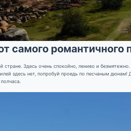
от самого романтичного 
ей стране. Здесь очень спокойно, лениво и безмятежн
илей здесь нет, попробуй проедь по песчаным дюнам! Д
 полчаса.