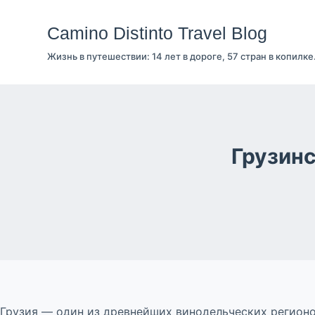
Перейти
к
Camino Distinto Travel Blog
сути
Жизнь в путешествии: 14 лет в дороге, 57 стран в копилке
Грузин
Грузия — один из древнейших винодельческих регионов