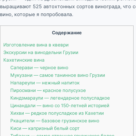
выращивают 525 автохтонных сортов винограда, что со
вино, которые я попробовала.
Содержание
Изготовление вина в квеври
Экскурсии на винодельни Грузии
Кахетинские вина
Саперави — черное вино
Мукузани — самое танинное вино Грузии
Напареули — нежный напиток
Пиросмани — красное полусухое
Киндзмараули — легендарное полусладкое
Цинандали — вино со 150-летней историей
Хихви — редкое полусладкое из Кахетии
Ркацители — базовое грузинское вино
Киси — капризный белый сорт
Тибаани — самое странное грузинское белое