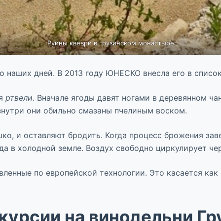
Руины квеври в грузинском монастыре
о наших дней. В 2013 году ЮНЕСКО внесла его в списо
ся
ртвели
. Вначале ягоды давят ногами в деревянном ча
знутри они обильно смазаны пчелиным воском.
о, и оставляют бродить. Когда процесс брожения заве
а в холодной земле. Воздух свободно циркулирует чере
овленные по европейской технологии. Это касается как
курсии на винодельни Гр