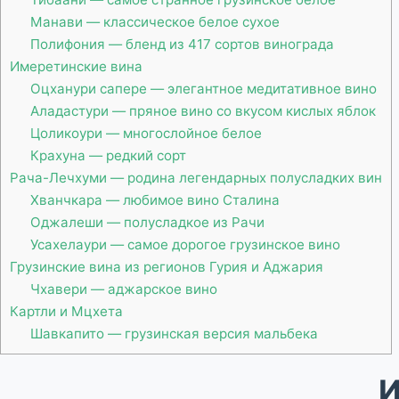
Манави — классическое белое сухое
Полифония — бленд из 417 сортов винограда
Имеретинские вина
Оцханури сапере — элегантное медитативное вино
Аладастури — пряное вино со вкусом кислых яблок
Цоликоури — многослойное белое
Крахуна — редкий сорт
Рача-Лечхуми — родина легендарных полусладких вин
Хванчкара — любимое вино Сталина
Оджалеши — полусладкое из Рачи
Усахелаури — самое дорогое грузинское вино
Грузинские вина из регионов Гурия и Аджария
Чхавери — аджарское вино
Картли и Мцхета
Шавкапито — грузинская версия мальбека
И