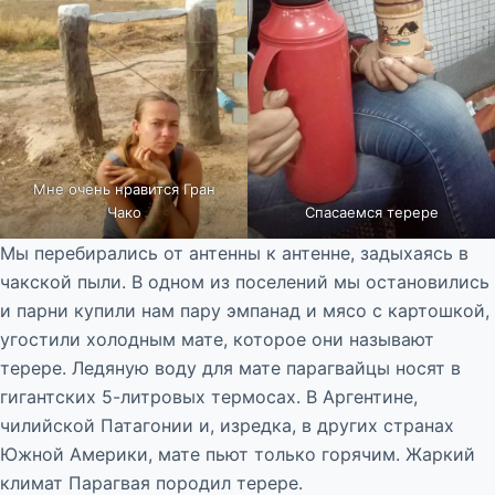
Мне очень нравится Гран
Чако
Спасаемся терере
Мы перебирались от антенны к антенне, задыхаясь в
чакской пыли. В одном из поселений мы остановились
и парни купили нам пару эмпанад и мясо с картошкой,
угостили холодным мате, которое они называют
терере. Ледяную воду для мате парагвайцы носят в
гигантских 5-литровых термосах. В Аргентине,
чилийской Патагонии и, изредка, в других странах
Южной Америки, мате пьют только горячим. Жаркий
климат Парагвая породил терере.