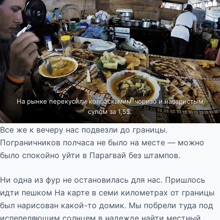
На рынке перекусили колбаскамим-чоризо и наваристым
супом за 1,5$.
Все же к вечеру нас подвезли до границы.
Пограничников полчаса не было на месте — можно
было спокойно уйти в Парагвай без штампов.
Ни одна из фур не остановилась для нас. Пришлось
идти пешком На карте в семи километрах от границы
был нарисован какой-то домик. Мы побрели туда под
испепеляющим солнцем в надежде найти местный