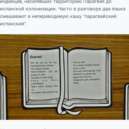
индейцев, населявших территорию Парагвая до
испанской колонизации. Часто в разговоре два языка
смешивают в непереводимую кашу “парагвайский
испанский”.