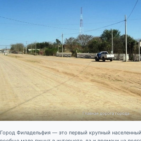
Главная дорога города
Город Филадельфия — это первый крупный населенный п
вообще мало пишут в интернете, да и времени на подго