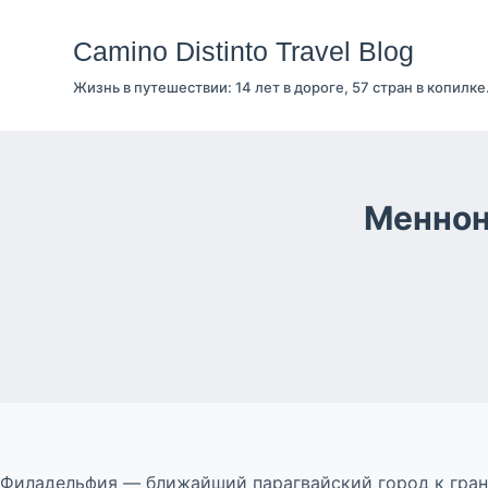
Перейти
к
Camino Distinto Travel Blog
сути
Жизнь в путешествии: 14 лет в дороге, 57 стран в копилке
Меннон
Филадельфия — ближайший парагвайский город к гран