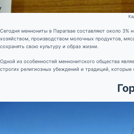
Ка
Сегодня меннониты в Парагвае составляют около 3% н
хозяйством, производством молочных продуктов, мяса
сохранять свою культуру и образ жизни.
Одной из особенностей меннонитского общества являе
строгих религиозных убеждений и традиций, которые 
Го