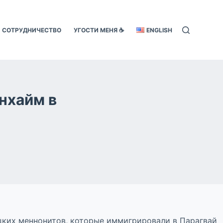
СОТРУДНИЧЕСТВО
УГОСТИ МЕНЯ ☕️
ENGLISH
нхайм в
цких меннонитов, которые иммигрировали в Парагвай