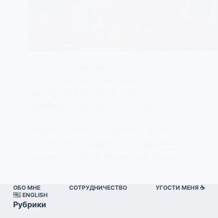
Я никогда не планировала путешествие в
Индию, пока однажды подруга не
пригласила меня на настоящую
индийскую свадьбу. Отказаться от
такого уникального опыта было бы
непростительно. Я собралась духом,
вычеркнула из памяти все страшилки,
которые читала об Индии в интернете,
и…
ОБО МНЕ
СОТРУДНИЧЕСТВО
УГОСТИ МЕНЯ ☕️
ЕЛЕНА
02/04/2025
ENGLISH
Рубрики