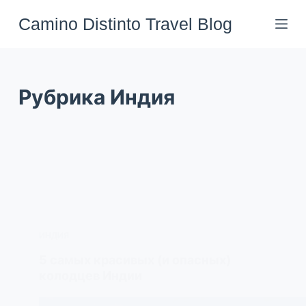
Перейти
Camino Distinto Travel Blog
к
сути
Рубрика
Индия
ИНДИЯ
5 самых красивых (и опасных)
колодцев Индии