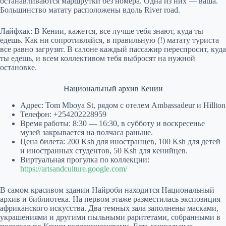
останавливаются маршрутки без номера. Одна из них — ваша.
Большинство матату расположены вдоль River road.
Лайфхак: В Кении, кажется, все лучше тебя знают, куда ты
едешь. Как ни сопротивляйся, в правильную (!) матату туриста
все равно загрузят. В салоне каждый пассажир переспросит, куда
ты едешь, и всем коллективом тебя выбросят на нужной
остановке.
Национальный архив Кении
Адрес: Tom Mboya St, рядом с отелем Ambassadeur и Hillton
Телефон: +254202228959
Время работы: 8:30 — 16:30, в субботу и воскресенье
музей закрывается на полчаса раньше.
Цена билета: 200 Ksh для иностранцев, 100 Ksh для детей
и иностранных студентов, 50 Ksh для кенийцев.
Виртуальная прогулка по коллекции:
https://artsandculture.google.com/
В самом красивом здании Найроби находится Национальный
архив и библиотека. На первом этаже разместилась экспозиция
африканского искусства. Два темных зала заполнены масками,
украшениями и другими пыльными раритетами, собранными в