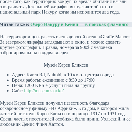
после того, как территорию вокруг их ареала обитания начали
застраивать. Детенышей жирафов выпускают обратно в
национальный парк Накуру, когда им исполнится два года.
Читай также:
Озеро Накуру в Кении — в поисках фламинго
На территории центра есть очень дорогой отель «Giraffe Manor».
За завтраком жирафы заглядывают в окно, и можно сделать
крутые фотографии. Правда, номера за 900$ с человека
забронированы на год-два вперед.
Музей Карен Бликсен
Адрес: Karen Rd, Nairobi, в 10 км от центра города
Время работы: ежедневно с 8:30 до 17:00
Цена: 1200 KES + услуги гида на группу
Сайт:
http://museums.or.ke/
Музей Карен Бликсен получил известность благодаря
оскароносному фильму «Из Африки». Это дом, в котором жила
датский писатель Карен Бликсен в период с 1917 по 1931 год.
Среди частых посетителей особняка были принц Уэльский, и ее
любовник Денис Финч Хаттон.