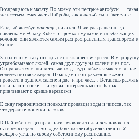
Возвращаюсь к матату. По-моему, эти пестрые автобусы — такая
же неотъемлемая часть Найроби, как чикен-басы в Гватемале.
Каждый автобус
матату
уникален. Ярко раскрашенные, с
наклейками «Crazy Rider», с громкой музыкой из дребезжащих
колонок, они являются самым распространенным транспортом в
Кении.
Заполняют матату отнюдь не по количеству кресел. В маршрутку
утрамбовывают людей, сажая друг другу на колени и на пол.
Отправляется машина только когда туда набьется максимальное
количество пассажиров. В ожидании отправления можно
провести в душном салоне и два, и три часа… Встанешь размять
ноги на остановке — и тут же потеряешь место. Багаж
привязывают к крыше веревками.
К окну периодически подходят продавцы воды и чипсов, так
что держите монетки наготове.
В Найроби нет центрального автовокзала или остановок, по
сути весь город — это одна большая автобусная станция. У
каждого угла, по своему собственному расписанию,