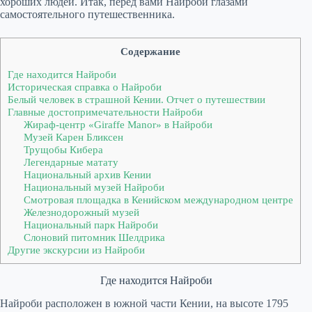
хороших людей. Итак, перед вами Найроби глазами
самостоятельного путешественника.
Содержание
Где находится Найроби
Историческая справка о Найроби
Белый человек в страшной Кении. Отчет о путешествии
Главные достопримечательности Найроби
Жираф-центр «Giraffe Manor» в Найроби
Музей Карен Бликсен
Трущобы Кибера
Легендарные матату
Национальный архив Кении
Национальный музей Найроби
Смотровая площадка в Кенийском международном центре
Железнодорожный музей
Национальный парк Найроби
Слоновий питомник Шелдрика
Другие экскурсии из Найроби
Где находится Найроби
Найроби расположен в южной части Кении, на высоте 1795