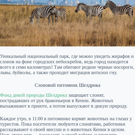
Уникальный национальный парк, где можно увидеть жирафов и
слонов на фоне городских небоскребов, ведь город находится
всего в семи километрах! Там обитают редкие черные носороги,
львы, буйволы, а также проходит миграция антилоп гну.
Слоновий питомник Шелдрика
Фонд дикой природы Шелдрика
защищает слонят,
пострадавших от рук браконьеров в Кении. Животных
выхаживают в приюте, а потом выпускают в дикую природу.
Каждое утро, в 11:00 в питомнике кормят животных на глазах у
туристов. Пока посетители любуются слонятами, работники
рассказывают о своей миссии и о животных Кении в целом.
Цель этого шоу — рассказать о своей работе, и привлечь