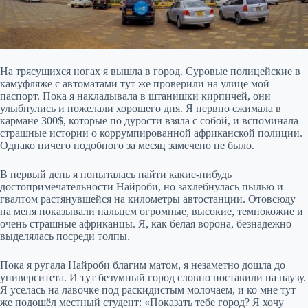
На трясущихся ногах я вышла в город. Суровые полицейские в
камуфляже с автоматами тут же проверили на улице мой
паспорт. Пока я накладывала в штанишки кирпичей, они
улыбнулись и пожелали хорошего дня. Я нервно сжимала в
кармане 300$, которые по дурости взяла с собой, и вспоминала
страшные истории о коррумпированной африканской полиции.
Однако ничего подобного за месяц замечено не было.
В первый день я попыталась найти какие-нибудь
достопримечательности Найроби, но захлебнулась пылью и
гвалтом растянувшейся на километры автостанции. Отовсюду
на меня показывали пальцем огромные, высокие, темнокожие и
очень страшные африканцы. Я, как белая ворона, безнадежно
выделялась посреди толпы.
Пока я ругала Найроби благим матом, я незаметно дошла до
университета. И тут безумный город словно поставили на паузу.
Я уселась на лавочке под раскидистым молочаем, и ко мне тут
же подошёл местный студент: «Показать тебе город? Я хочу