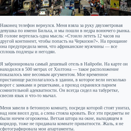
Наконец телефон вернулся. Меня взяла за руку двухметровая
девушка по имени Бильха, и мы пошли в недра вонючего рынка.
В голове вертелась одна мысль: «Стоило лететь 12 часов на
другой континент, чтобы попасть на Черкизон?». На прощание
она предупредила меня, что африканские мужчины — все
сплошь подлецы и негодяи.
Я забронировала самый дешевый отель в Найроби. На карте он
находился в 500 метрах от Хилтона — такое расположение
показалось мне весомым аргументом. Мое временное
пристанище располагалось в здании, в которое вели несколько
ворот с замками и решетками, а проход охранялся парнем
сомнительной адекватности. Он всегда сидел на табуретке,
свесив язык и что-то мычал.
Меня завели в бетонную комнату, посреди которой стоят унитаз,
над ним висел душ, а слева стояла кровать. Все эти предметы не
были ничем огорожены. Ветхая штора на окне, выходящем в
коридор, тоже не придавала комнате приватности. Жаль, я не
сфотографировала мои апартаменты.