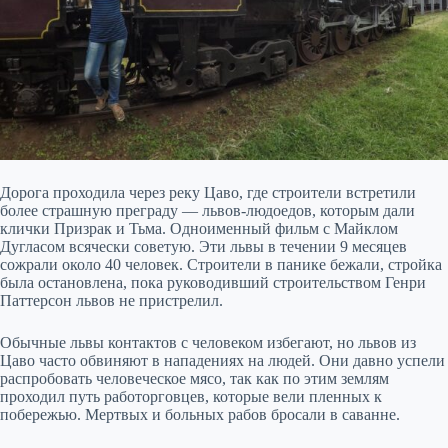
Дорога проходила через реку Цаво, где строители встретили
более страшную преграду — львов-людоедов, которым дали
клички Призрак и Тьма. Одноименный фильм с Майклом
Дугласом всячески советую. Эти львы в течении 9 месяцев
сожрали около 40 человек. Строители в панике бежали, стройка
была остановлена, пока руководивший строительством Генри
Паттерсон львов не пристрелил.
Обычные львы контактов с человеком избегают, но львов из
Цаво часто обвиняют в нападениях на людей. Они давно успели
распробовать человеческое мясо, так как по этим землям
проходил путь работорговцев, которые вели пленных к
побережью. Мертвых и больных рабов бросали в саванне.