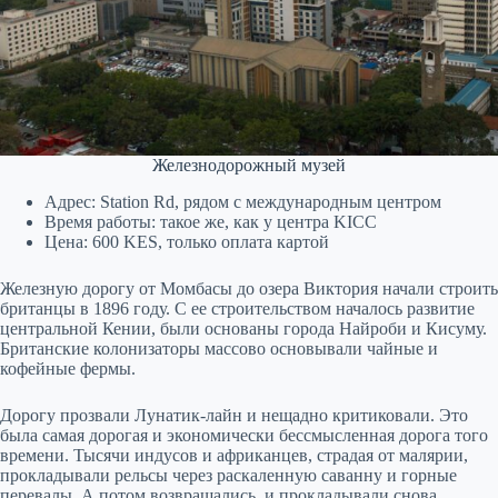
Железнодорожный музей
Адрес: Station Rd, рядом с международным центром
Время работы: такое же, как у центра KICC
Цена: 600 KES, только оплата картой
Железную дорогу от Момбасы до озера Виктория начали строить
британцы в 1896 году. С ее строительством началось развитие
центральной Кении, были основаны города Найроби и Кисуму.
Британские колонизаторы массово основывали чайные и
кофейные фермы.
Дорогу прозвали Лунатик-лайн и нещадно критиковали. Это
была самая дорогая и экономически бессмысленная дорога того
времени. Тысячи индусов и африканцев, страдая от малярии,
прокладывали рельсы через раскаленную саванну и горные
перевалы. А потом возвращались, и прокладывали снова,