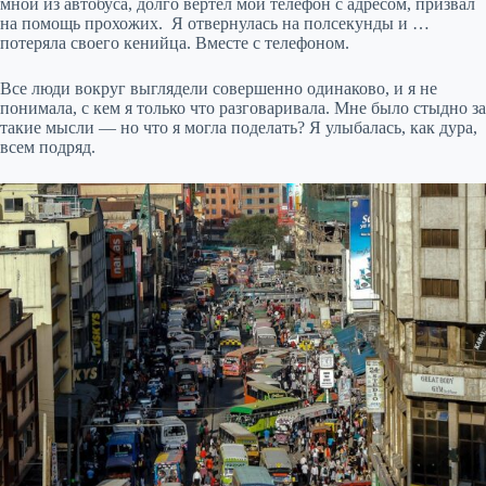
мной из автобуса, долго вертел мой телефон с адресом, призвал
на помощь прохожих. Я отвернулась на полсекунды и …
потеряла своего кенийца. Вместе с телефоном.
Все люди вокруг выглядели совершенно одинаково, и я не
понимала, с кем я только что разговаривала. Мне было стыдно за
такие мысли — но что я могла поделать? Я улыбалась, как дура,
всем подряд.