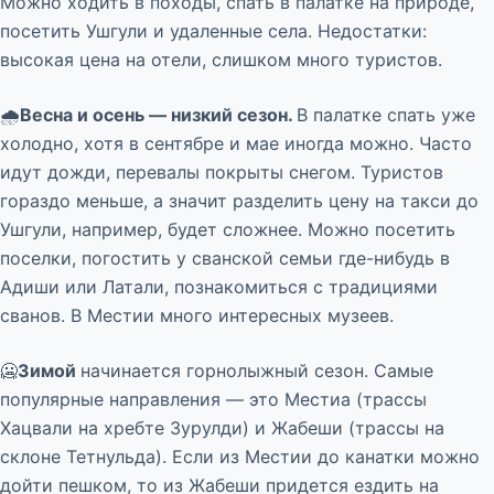
Можно ходить в походы, спать в палатке на природе,
посетить Ушгули и удаленные села. Недостатки:
высокая цена на отели, слишком много туристов.
🌧️
Весна и осень — низкий сезон.
В палатке спать уже
холодно, хотя в сентябре и мае иногда можно. Часто
идут дожди, перевалы покрыты снегом. Туристов
гораздо меньше, а значит разделить цену на такси до
Ушгули, например, будет сложнее. Можно посетить
поселки, погостить у сванской семьи где-нибудь в
Адиши или Латали, познакомиться с традициями
сванов. В Местии много интересных музеев.
🥶
Зимой
начинается горнолыжный сезон. Самые
популярные направления — это Местиа (трассы
Хацвали на хребте Зурулди) и Жабеши (трассы на
склоне Тетнульда). Если из Местии до канатки можно
дойти пешком, то из Жабеши придется ездить на