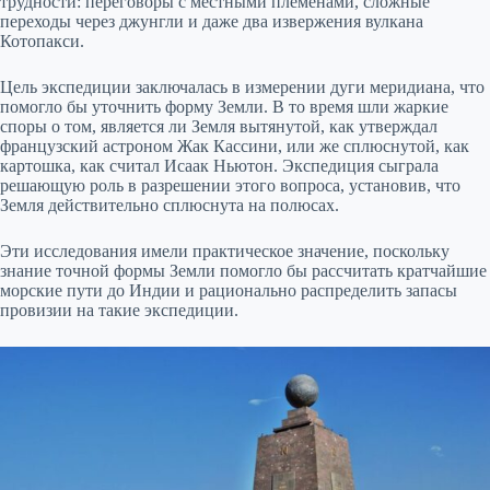
трудности: переговоры с местными племенами, сложные
переходы через джунгли и даже два извержения вулкана
Котопакси.
Цель экспедиции заключалась в измерении дуги меридиана, что
помогло бы уточнить форму Земли. В то время шли жаркие
споры о том, является ли Земля вытянутой, как утверждал
французский астроном Жак Кассини, или же сплюснутой, как
картошка, как считал Исаак Ньютон. Экспедиция сыграла
решающую роль в разрешении этого вопроса, установив, что
Земля действительно сплюснута на полюсах.
Эти исследования имели практическое значение, поскольку
знание точной формы Земли помогло бы рассчитать кратчайшие
морские пути до Индии и рационально распределить запасы
провизии на такие экспедиции.