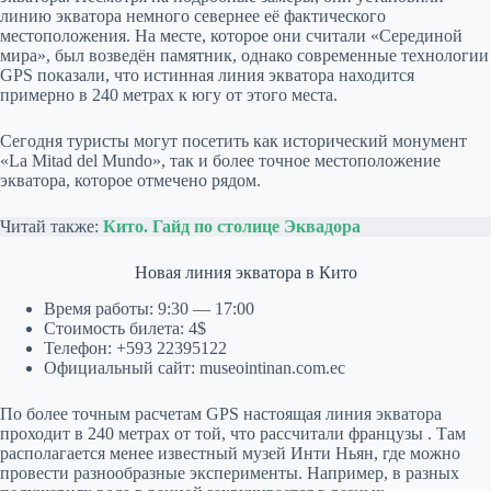
линию экватора немного севернее её фактического
местоположения. На месте, которое они считали «Серединой
мира», был возведён памятник, однако современные технологии
GPS показали, что истинная линия экватора находится
примерно в 240 метрах к югу от этого места.
Сегодня туристы могут посетить как исторический монумент
«La Mitad del Mundo», так и более точное местоположение
экватора, которое отмечено рядом.
Читай также:
Кито. Гайд по столице Эквадор
а
Новая линия экватора в Кито
Время работы: 9:30 — 17:00
Стоимость билета: 4$
Телефон: +593 22395122
Официальный сайт: museointinan.com.ec
По более точным расчетам GPS настоящая линия экватора
проходит в 240 метрах от той, что рассчитали французы . Там
располагается менее известный музей Инти Ньян, где можно
провести разнообразные эксперименты. Например, в разных