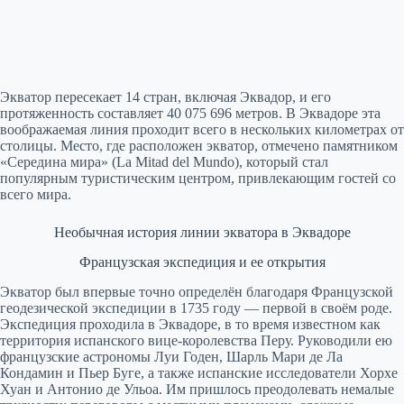
Экватор пересекает 14 стран, включая Эквадор, и его
протяженность составляет 40 075 696 метров. В Эквадоре эта
воображаемая линия проходит всего в нескольких километрах от
столицы. Место, где расположен экватор, отмечено памятником
«Середина мира» (La Mitad del Mundo), который стал
популярным туристическим центром, привлекающим гостей со
всего мира.
Необычная история линии экватора в Эквадоре
Французская экспедиция и ее открытия
Экватор был впервые точно определён благодаря Французской
геодезической экспедиции в 1735 году — первой в своём роде.
Экспедиция проходила в Эквадоре, в то время известном как
территория испанского вице-королевства Перу. Руководили ею
французские астрономы Луи Годен, Шарль Мари де Ла
Кондамин и Пьер Буге, а также испанские исследователи Хорхе
Хуан и Антонио де Ульоа. Им пришлось преодолевать немалые