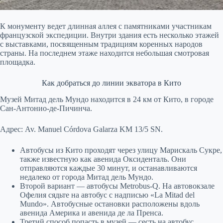
К монументу ведет длинная аллея с памятниками участникам
французской экспедиции. Внутри здания есть несколько этажей
с выставками, посвященным традициям коренных народов
страны. На последнем этаже находится небольшая смотровая
площадка.
Как добраться до линии экватора в Кито
Музей Митад дель Мундо находится в 24 км от Кито, в городе
Сан-Антонио-де-Пичинча.
Адрес: Av. Manuel Córdova Galarza KM 13/5 SN.
Автобусы из Кито проходят через улицу Марискаль Сукре,
также известную как авенида Оксиденталь. Они
отправляются каждые 30 минут, и останавливаются
недалеко от города Митад дель Мундо.
Второй вариант — автобусы Metrobus-Q. На автовокзале
Офелия сядьте на автобус с надписью «La Mitad del
Mundo». Автобусные остановки расположены вдоль
авенида Америка и авенида де ла Пренса.
Третий способ попасть в музей — сесть на автобус