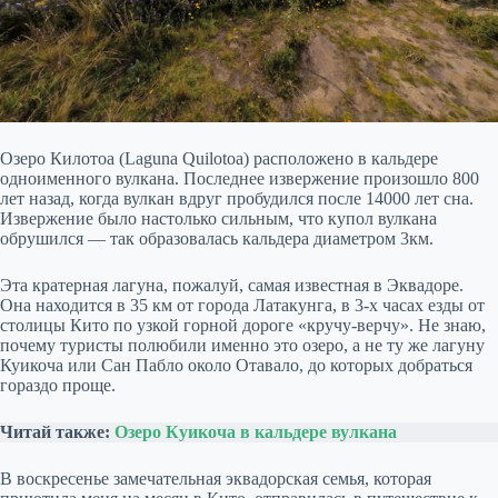
Озеро Килотоа (Laguna Quilotoa) расположено в кальдере
одноименного вулкана. Последнее извержение произошло 800
лет назад, когда вулкан вдруг пробудился после 14000 лет сна.
Извержение было настолько сильным, что купол вулкана
обрушился — так образовалась кальдера диаметром 3км.
Эта кратерная лагуна, пожалуй, самая известная в Эквадоре.
Она находится в 35 км от города Латакунга, в 3-х часах езды от
столицы Кито по узкой горной дороге «кручу-верчу». Не знаю,
почему туристы полюбили именно это озеро, а не ту же лагуну
Куикоча или Сан Пабло около Отавало, до которых добраться
гораздо проще.
Читай также:
Озеро Куикоча в кальдере вулкана
В воскресенье замечательная эквадорская семья, которая