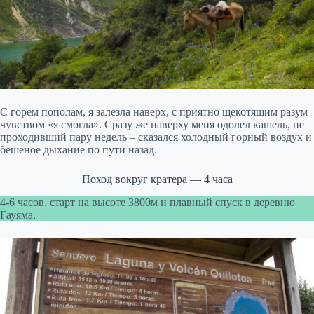
С горем пополам, я залезла наверх, с приятно щекотящим разум
чувством «я смогла». Сразу же наверху меня одолел кашель, не
проходивший пару недель – сказался холодный горный воздух и
бешеное дыхание по пути назад.
Поход вокруг кратера — 4 часа
4-6 часов, старт на высоте 3800м и плавный спуск в деревню
Гауяма.