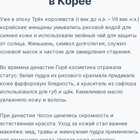
в Корее
Уже в эпоху Трёх королевств (I век до н.э. – VII век н.э.)
корейские женщины умывались рисовой водой для
сияния кожи и использовали зелёный чай для защиты
от солнца. Женьшень, символ долголетия, служил
основой масок и настоек для замедления старения.
Во времена династии Горё косметика отражала
статус: белая пудра из рисового крахмала придавала
коже фарфоровую бледность, а краситель из сафлора
использовался для губ и щёк. Камелиевое масло
увлажняло кожу и волосы.
При династии Чосон ценились скромность и
естественная красота. Уход за кожей стал важнее
макияжа: мед, травы и жемчужная пудра применялись
для домашнего ухода. Чистая кожа считалась