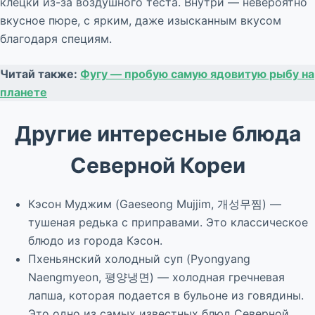
клецки из-за воздушного теста. Внутри — невероятно
вкусное пюре, с ярким, даже изысканным вкусом
благодаря специям.
Читай также:
Фугу — пробую самую ядовитую рыбу на
планете
Другие интересные блюда
Северной Кореи
Кэсон Муджим (Gaeseong Mujjim, 개성무찜) —
тушеная редька с приправами. Это классическое
блюдо из города Кэсон.
Пхеньянский холодный суп (Pyongyang
Naengmyeon, 평양냉면) — холодная гречневая
лапша, которая подается в бульоне из говядины.
Это одно из самых известных блюд Северной