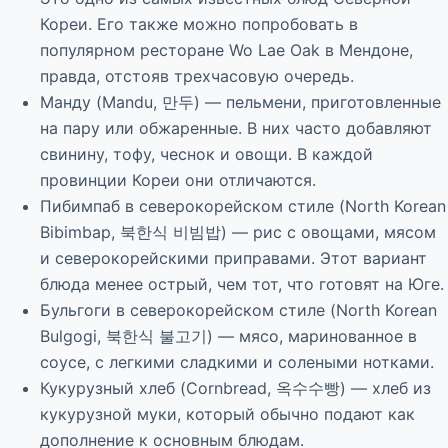
Кореи. Его также можно попробовать в
популярном ресторане Wo Lae Oak в Мендоне,
правда, отстояв трехчасовую очередь.
Манду (Mandu, 만두) — пельмени, приготовленные
на пару или обжаренные. В них часто добавляют
свинину, тофу, чеснок и овощи. В каждой
провинции Кореи они отличаются.
Пибимпаб в северокорейском стиле (North Korean
Bibimbap, 북한식 비빔밥) — рис с овощами, мясом
и северокорейскими приправами. Этот вариант
блюда менее острый, чем тот, что готовят на Юге.
Бульгоги в северокорейском стиле (North Korean
Bulgogi, 북한식 불고기) — мясо, маринованное в
соусе, с легкими сладкими и солеными нотками.
Кукурузный хлеб (Cornbread, 옥수수빵) — хлеб из
кукурузной муки, который обычно подают как
дополнение к основным блюдам.