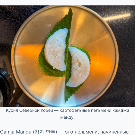
Кухня Северной Кореи — картофельные пельмени камджа
манду.
Gamja Mandu (감자 만두) — это пельмени, начиненные